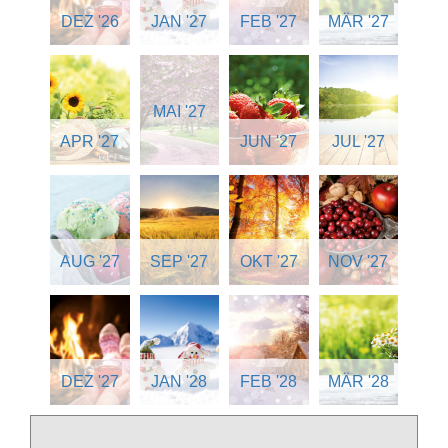
DEZ '26
JAN '27
FEB '27
MÄR '27
MAI '27
APR '27
JUN '27
JUL '27
AUG '27
SEP '27
OKT '27
NOV '27
DEZ '27
JAN '28
FEB '28
MÄR '28